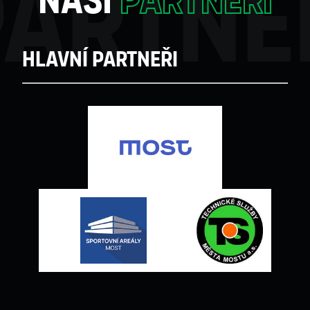
partne
naši
partneři
Hlavní partneři