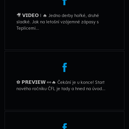
🎥 𝗩𝗜𝗗𝗘𝗢 I 🔥 Jedno derby hořké, druhé
sladké. Jak na letošní vzájemné zápasy s
Teplicemi...
⚽ 𝗣𝗥𝗘𝗩𝗜𝗘𝗪 👀🔥 Čekání je u konce! Start
nového ročníku ČFL je tady a hned na úvod...