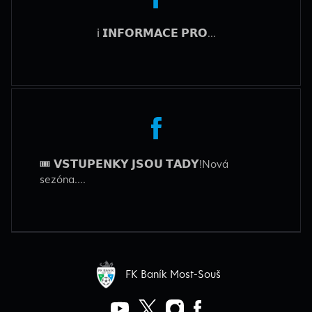
ℹ️ 𝗜𝗡𝗙𝗢𝗥𝗠𝗔𝗖𝗘 𝗣𝗥𝗢...
🎟️ 𝗩𝗦𝗧𝗨𝗣𝗘𝗡𝗞𝗬 𝗝𝗦𝗢𝗨 𝗧𝗔𝗗𝗬!Nová
sezóna....
FK Baník Most-Souš