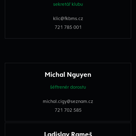
sekretář klubu
klic@fkbms.cz
721 785 001
Michal Nguyen
šéftrenér dorostu
michal.cigy@seznam.cz
721 702 585
Ladislav Rameš