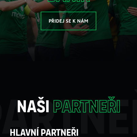
PŘIDEJ SE K NÁM
partne
naši
partneři
Hlavní partneři