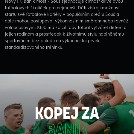
Nový FK Baník Most - Souš sjednocuje činnost dříve dvou
fotbalových školiček pro nejmenší. Děti získají možnost
startu své fotbalové kariéry v populárním areálu Souš a
dále mohou postupovat výkonnostním směrem nebo rovněž
volnočasovým. Klub má za cíl, aby fotbal vytvářel dětem a
jejich rodinám a prostředek k životnímu stylu naplněnému
sportováním bez ohledu na výkonnostní prvek
standardizovaného tréninku.
kopej za
baník