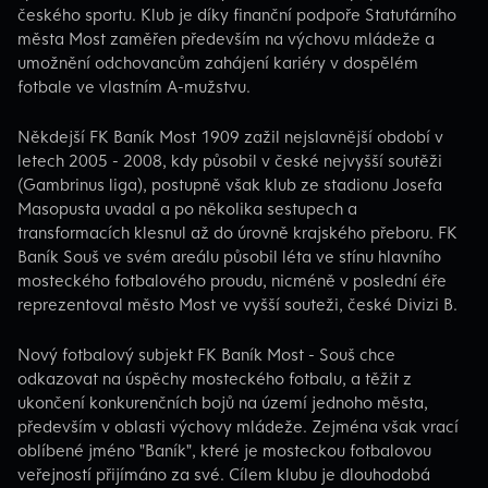
českého sportu. Klub je díky finanční podpoře Statutárního
města Most zaměřen především na výchovu mládeže a
umožnění odchovancům zahájení kariéry v dospělém
fotbale ve vlastním A-mužstvu.
Někdejší FK Baník Most 1909 zažil nejslavnější období v
letech 2005 - 2008, kdy působil v české nejvyšší soutěži
(Gambrinus liga), postupně však klub ze stadionu Josefa
Masopusta uvadal a po několika sestupech a
transformacích klesnul až do úrovně krajského přeboru. FK
Baník Souš ve svém areálu působil léta ve stínu hlavního
mosteckého fotbalového proudu, nicméně v poslední éře
reprezentoval město Most ve vyšší souteži, české Divizi B.
Nový fotbalový subjekt FK Baník Most - Souš chce
odkazovat na úspěchy mosteckého fotbalu, a těžit z
ukončení konkurenčních bojů na území jednoho města,
především v oblasti výchovy mládeže. Zejména však vrací
oblíbené jméno "Baník", které je mosteckou fotbalovou
veřejností přijímáno za své. Cílem klubu je dlouhodobá