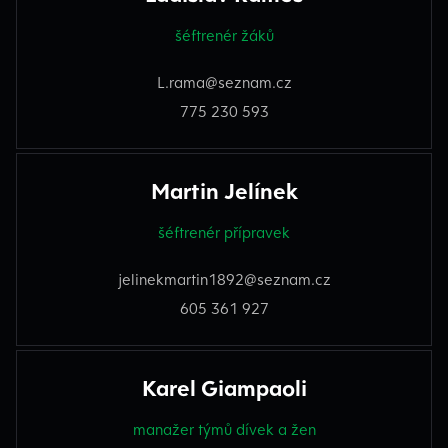
šéftrenér žáků
L.rama@seznam.cz
775 230 593
Martin Jelínek
šéftrenér přípravek
jelinekmartin1892@seznam.cz
605 361 927
Karel Giampaoli
manažer týmů dívek a žen