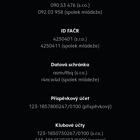
090 53 476 (s.r.o.)
092 03 958 (spolek mládeže)
ID FAČR
4250401 (s.r.o.)
4250411 (spolek mládeže)
Datová schránka
asmu9bq (s.r.o.)
r4ncw4d (spolek mládeže)
Příspěvkový účet
123-1857800247/0100 (příspěvkový)
Klubové účty
123-1850750267/0100 (s.r.o.)