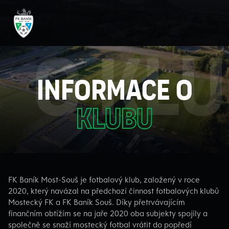
o kl
informace o
klubu
FK Baník Most-Souš je fotbalový klub, založený v roce
2020, který navázal na předchozí činnost fotbalových klubů
Mostecký FK a FK Baník Souš. Díky přetrvávajícím
finančním obtížím se na jaře 2020 oba subjekty spojily a
společně se snaží mostecký fotbal vrátit do popředí