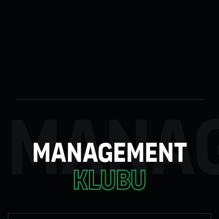
mana
management
klubu