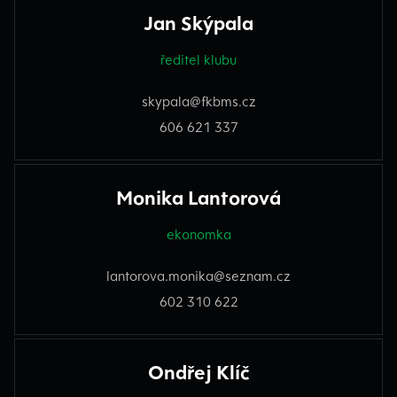
Jan Skýpala
ředitel klubu
skypala@fkbms.cz
606 621 337
Monika Lantorová
ekonomka
lantorova.monika@seznam.cz
602 310 622
Ondřej Klíč