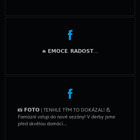
🔥 𝗘𝗠𝗢𝗖𝗘. 𝗥𝗔𝗗𝗢𝗦𝗧....
📸 𝗙𝗢𝗧𝗢 | TENHLE TÝM TO DOKÁZAL! 💪
Famózní vstup do nové sezóny! V derby jsme
před skvělou domácí...