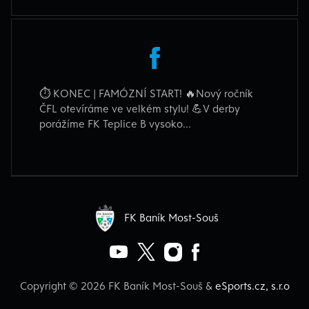
⏱️ KONEC | FAMÓZNÍ START! 🔥Nový ročník
ČFL otevíráme ve velkém stylu! 💪V derby
porážíme FK Teplice B vysoko...
FK Baník Most-Souš
Copyright © 2026 FK Baník Most-Souš &
eSports.cz, s.r.o