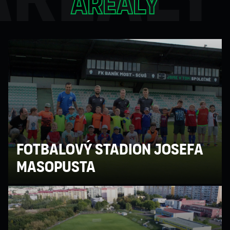
areály
Fotbalový stadion Josefa
Masopusta