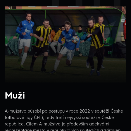
Muži
A-mužstvo působí po postupu v roce 2022 v soutěži České
fotbalové ligy ČFL), tedy třetí nejvyšší soutěži v České
republice. Cílem A-mužstva je především adekvátní
reprezentace města v republikových soutěžích a zároveň