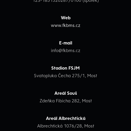
123-1851520287/0100 (spolek)
Web
www.fkbms.cz
E-mail
info@fkbms.cz
Stadion FSJM
Svatopluka Čecha 275/1, Most
Areál Souš
Zdeňka Fibicha 282, Most
Areál Albrechtická
Albrechtická 1076/28, Most