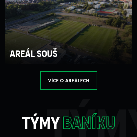
Areál souš
VÍCE O AREÁLECH
tým
týmy
baníku