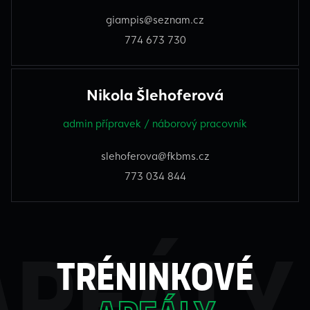
giampis@seznam.cz
774 673 730
Nikola Šlehoferová
admin přípravek / náborový pracovník
slehoferova@fkbms.cz
773 034 844
areály
tréninkové