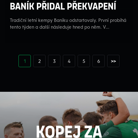
Baník přidal překvapení
Tradiční letní kempy Baníku odstartovaly. První probíhá
tento týden a další následuje hned po něm. V...
1
2
3
4
5
6
>>
kopej za