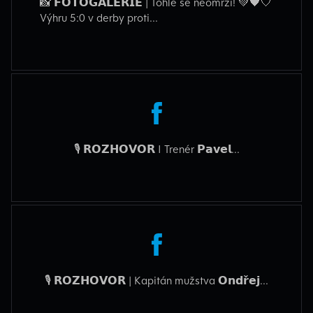
📸 𝗙𝗢𝗧𝗢𝗚𝗔𝗟𝗘𝗥𝗜𝗘 | Tohle se neomrzí! 💚🖤🤍
Výhru 5:0 v derby proti...
🎙️ 𝗥𝗢𝗭𝗛𝗢𝗩𝗢𝗥 I Trenér 𝗣𝗮𝘃𝗲𝗹...
🎙️ 𝗥𝗢𝗭𝗛𝗢𝗩𝗢𝗥 | Kapitán mužstva 𝗢𝗻𝗱𝗿̌𝗲𝗷...