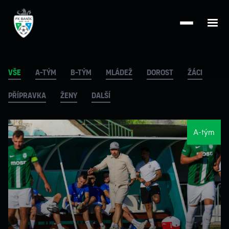
Vše
A-tým
B-tým
Mládež
Dorost
Žáci
Přípravka
Ženy
Další
A-tým