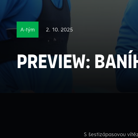
A-tým
2. 10. 2025
PREVIEW: BANÍ
S šestizápasovou vítěz