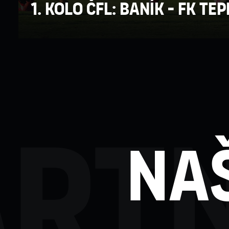
1. kolo ČFL: BANÍK - FK TEP
rtn
na