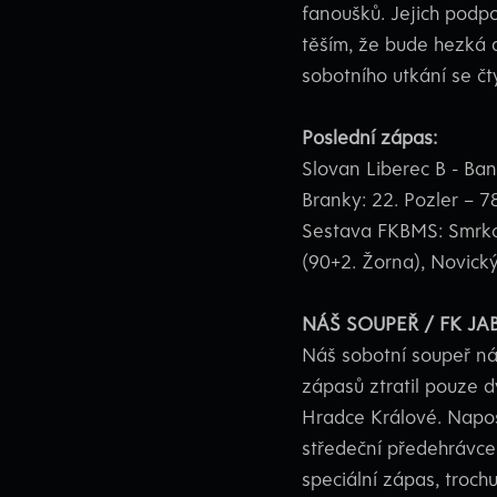
fanoušků. Jejich podpo
těším, že bude hezká 
sobotního utkání se čt
Poslední zápas:
Slovan Liberec B - Ban
Branky: 22. Pozler – 78
Sestava FKBMS: Smrkov
(90+2. Žorna), Novický 
NÁŠ SOUPEŘ / FK JA
Náš sobotní soupeř ná
zápasů ztratil pouze d
Hradce Králové. Napos
středeční předehrávce
speciální zápas, troc