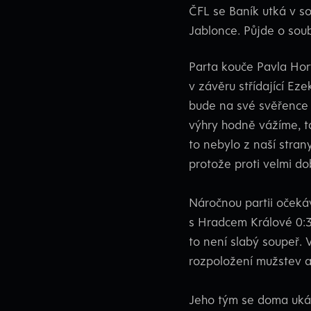
ČFL se Baník utká v s
Jablonce. Půjde o soub
Parta kouče Pavla Horv
v závěru střídající Ez
bude na své svěřence a
výhry hodně vážíme, ta
to nebylo z naší stran
protože proti velmi do
Náročnou partii očekáv
s Hradcem Králové 0:3,
to není slabý soupeř. 
rozpoložení mužstev a 
Jeho tým se doma ukáž