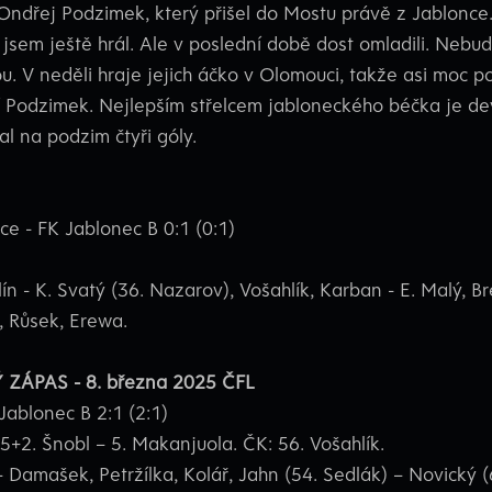
Ondřej Podzimek, který přišel do Mostu právě z Jablonce.
jsem ještě hrál. Ale v poslední době dost omladili. Nebu
u. V neděli hraje jejich áčko v Olomouci, takže asi moc p
uší Podzimek. Nejlepším střelcem jabloneckého béčka je de
l na podzim čtyři góly.
e - FK Jablonec B 0:1 (0:1)
ín - K. Svatý (36. Nazarov), Vošahlík, Karban - E. Malý, 
, Růsek, Erewa.
ZÁPAS - 8. března 2025 ČFL
Jablonec B 2:1 (2:1)
5+2. Šnobl – 5. Makanjuola. ČK: 56. Vošahlík.
 Damašek, Petržílka, Kolář, Jahn (54. Sedlák) – Novický (6