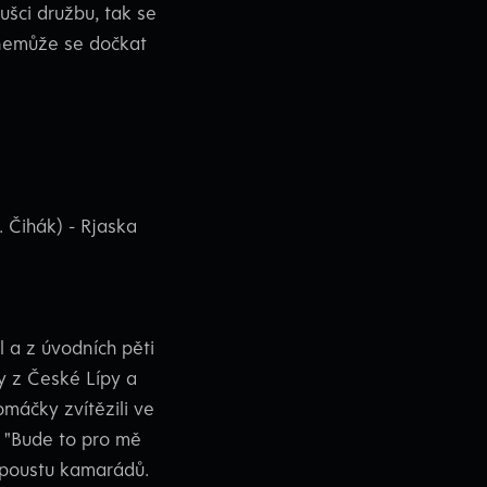
ušci družbu, tak se
 nemůže se dočkat
 Čihák) - Rjaska
 a z úvodních pěti
ky z České Lípy a
máčky zvítězili ve
. "Bude to pro mě
spoustu kamarádů.