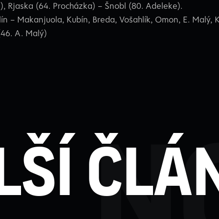
, Rjaska (64. Procházka) – Šnobl (80. Adeleke).
ín – Makanjuola, Kubín, Breda, Vošahlík, Omon, E. Malý, K
46. A. Malý)
n
lší člá