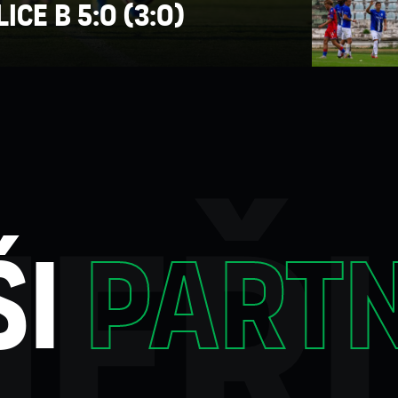
LICE B 5:0 (3:0)
eři
ši
partn