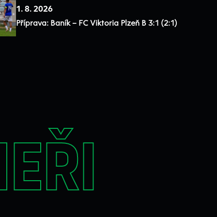
1. 8. 2026
Příprava: Baník – FC Viktoria Plzeň B 3:1 (2:1)
eři