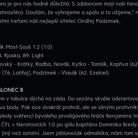
ra je pro nás hodně důležitá. S Jabloncem mají naši fano
atmosféra. Doufám, že vyhrajeme a spolu si to užijeme,"
yřmi trefami náš nejlepší střelec Ondřej Podzimek.
ík Most-Souš 1:2 (1:0)
. Rjaska, 89. Light.
ský - Krátký, Radba, Novák, Kytka - Tomšík, Kopřiva (62.
(76. Latifaj), Podzimek - Vlasák (62. Ezekiel).
BLONEC B
m v tabulce dýchá na záda. Do sezóny skvěle odstartoval
va body. Pak sice dvakrát prohrál, ale se silnými protivní
ledy svěřenci bývalého prvoligového hráče Benjamina Vo
 ČFL v Neratovicích 1:0 po gólu kapitána Dominika Bredy
hu jiný než ostatní. Jsem jablonečák odmalička, mám tam 