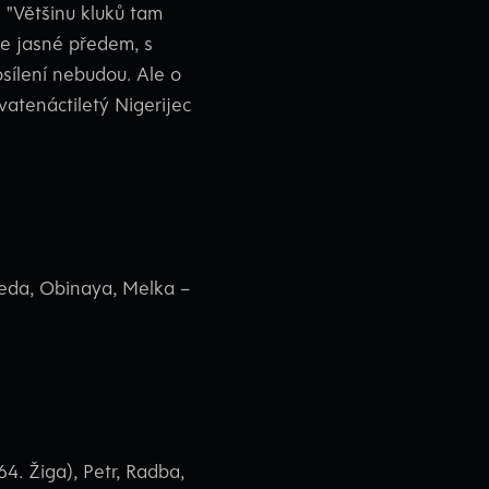
 "Většinu kluků tam
de jasné předem, s
osílení nebudou. Ale o
vatenáctiletý Nigerijec
Breda, Obinaya, Melka –
4. Žiga), Petr, Radba,