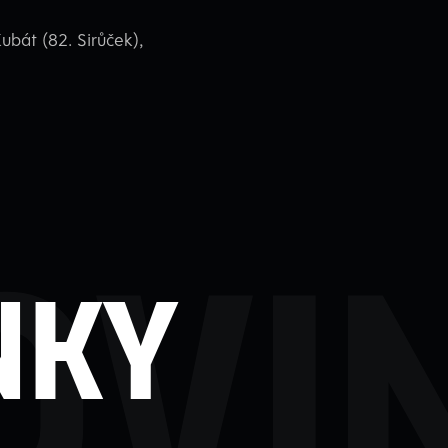
ubát (82. Sirůček),
ovi
nky