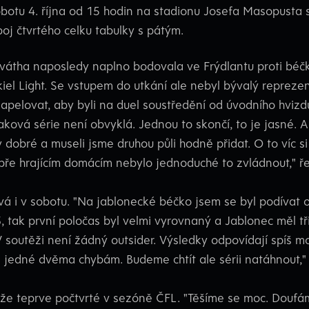
obotu 4. října od 15 hodin na stadionu Josefa Masopusta
oj čtvrtého celku tabulky s pátým.
átha naposledy naplno bodovala ve Frýdlantu proti béčku 
ekiel Light. Se vstupem do utkání ale nebyl bývalý repreze
pelovat, aby byli na duel soustředění od úvodního hvizdu.
ková série není obvyklá. Jednou to skončí, to je jasné. 
y dobré a museli jsme druhou půli hodně přidat. O to víc s
bře hrajícím domácím nebylo jednoduché to zvládnout," ře
á i v sobotu. "Na jablonecké béčko jsem se byl podívat o
 tak první poločas byl velmi vyrovnaný a Jablonec měl tř
V soutěži není žádný outsider. Výsledky odpovídají spíš 
jedné dvěma chybám. Budeme chtít ale sérii natáhnout," p
e teprve počtvrté v sezóně ČFL. "Těšíme se moc. Doufáme