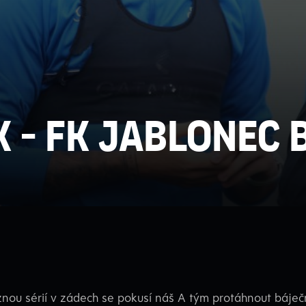
K - FK JABLONEC 
nou sérií v zádech se pokusí náš A tým protáhnout báječn