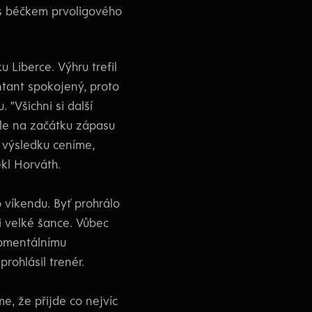
 s béčkem prvoligového
Liberce. Výhru trefil
ntant spokojený, proto
 "Všichni si další
Ale na začátku zápasu
i výsledku ceníme,
kl Horváth.
 víkendu. Byť prohrálo
i velké šance. Vůbec
momentálnímu
rohlásil trenér.
, že přijde co nejvíc