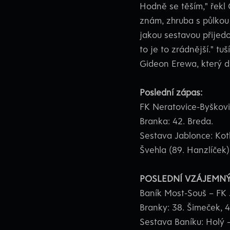
Hodně se těším," řekl 
znám, zhruba s půlkou 
jakou sestavou přijedo
to je to zrádnější." t
Gideon Erewa, který da
Poslední zápas:
FK Neratovice-Byškovic
Branka: 42. Breda.
Sestava Jablonce: Kotl
Švehla (89. Hanzlíček)
POSLEDNÍ VZÁJEMNÝ 
Baník Most-Souš – FK 
Branky: 38. Šimeček, 4
Sestava Baníku: Holý –