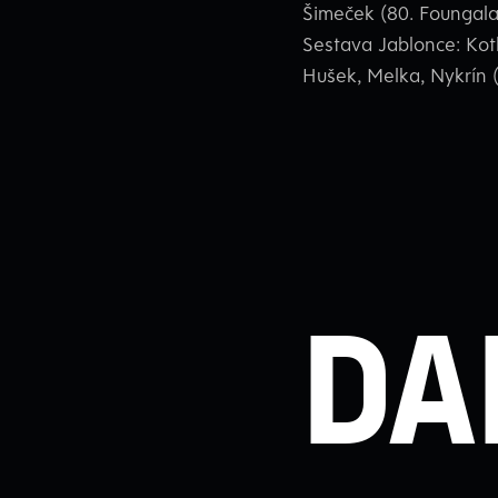
Šimeček (80. Foungala)
Sestava Jablonce: Kotl
Hušek, Melka, Nykrín (
Da