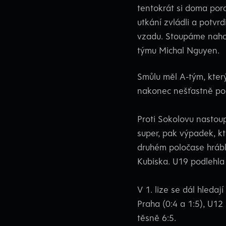
tentokrát si doma pora
utkání zvládli a potvrd
vzadu. Stoupáme nahor
týmu Michal Nguyen.
Smůlu měl A-tým, který
nakonec nešťastně pod
Proti Sokolovu nastou
super, pak výpadek, kte
druhém poločase hrábli
Kubiska. U19 podlehla 
V 1. lize se dál hleda
Praha (0:4 a 1:5), U12
těsně 6:5.