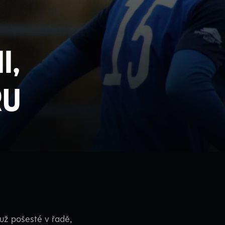
i,
ru
už pošesté v řadě,