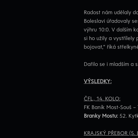
Radost nám udělaly do
Boleslavi úřadovaly se
výhru 10:0. V dalším k
si ho užily a vystříle
bojovat,“ říká střelkyn
Dařilo se i mladším a 
VÝSLEDKY:
ČFL, 14. KOLO:
FK Baník Most-Souš – T
Branky Mostu:
52. Kytk
KRAJSKÝ PŘEBOR (5. L