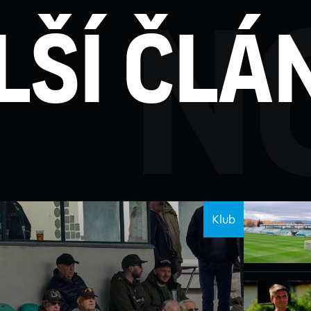
n
lší člá
Klub