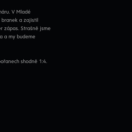
háru. V Mladé
branek a zajistil
per zápas. Strašně jsme
ýzva a my budeme
dbořanech shodně 1:4.