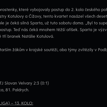
rostenky, které vybojovaly postup do 2. kola českého po
stry Kotulovy a Čížovy, tento kvartet nasázel všech deset 
ole je čeká silná Sparta, už tuto sobotu doma. „Byl to su
ly postup. Teď nás čeká mnohem těžší oříšek. Sparta je v
ě tří branek Natálie Kotulová.
starším žákům v krajské soutěži, oba týmy zvítězily v Po
J Slovan Velvary 2:3 (0:1)
a, 81. Paldrych.
IGA) – 13. KOLO: