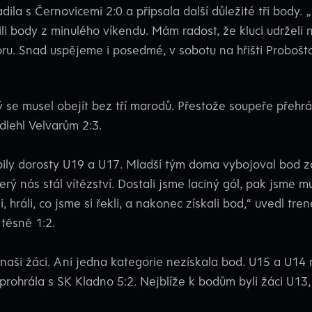
dila s Černovicemi 2:0 a připsala další důležité tři body. 
ili body z minulého víkendu. Mám radost, že kluci udrželi n
u. Snad uspějeme i posedmé, v sobotu na hřišti Proboštov
 se musel obejít bez tří marodů. Přestože soupeře přehrál
lehl Velvarům 2:3.
pily dorosty U19 a U17. Mladší tým doma vybojoval bod z
rý nás stál vítězství. Dostali jsme laciný gól, pak jsme mus
, hráli, co jsme si řekli, a nakonec získali bod,“ uvedl tr
těsně 1:2.
jí naši žáci. Ani jedna kategorie nezískala bod. U15 a U14
 prohrála s SK Kladno 5:2. Nejblíže k bodům byli žáci U13,