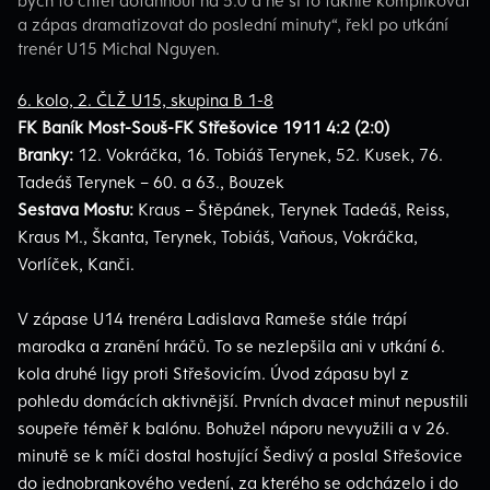
a zápas dramatizovat do poslední minuty“, řekl po utkání
trenér U15 Michal Nguyen.
6. kolo, 2. ČLŽ U15, skupina B 1-8
FK Baník Most-Souš-FK Střešovice 1911 4:2 (2:0)
Branky:
12. Vokráčka, 16. Tobiáš Terynek, 52. Kusek, 76.
Tadeáš Terynek – 60. a 63., Bouzek
Sestava Mostu:
Kraus – Štěpánek, Terynek Tadeáš, Reiss,
Kraus M., Škanta, Terynek, Tobiáš, Vaňous, Vokráčka,
Vorlíček, Kanči.
V zápase U14 trenéra Ladislava Rameše stále trápí
marodka a zranění hráčů. To se nezlepšila ani v utkání 6.
kola druhé ligy proti Střešovicím. Úvod zápasu byl z
pohledu domácích aktivnější. Prvních dvacet minut nepustili
soupeře téměř k balónu. Bohužel náporu nevyužili a v 26.
minutě se k míči dostal hostující Šedivý a poslal Střešovice
do jednobrankového vedení, za kterého se odcházelo i do