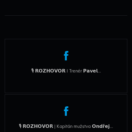
🎙️ 𝗥𝗢𝗭𝗛𝗢𝗩𝗢𝗥 I Trenér 𝗣𝗮𝘃𝗲𝗹...
🎙️ 𝗥𝗢𝗭𝗛𝗢𝗩𝗢𝗥 | Kapitán mužstva 𝗢𝗻𝗱𝗿̌𝗲𝗷...