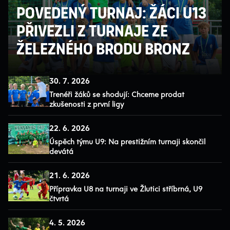
Povedený turnaj: Žáci U13
přivezli z turnaje ze
Železného Brodu bronz
30. 7. 2026
Trenéři žáků se shodují: Chceme prodat
zkušenosti z první ligy
22. 6. 2026
Úspěch týmu U9: Na prestižním turnaji skončil
devátá
21. 6. 2026
Přípravka U8 na turnaji ve Žlutici stříbrná, U9
čtvrtá
4. 5. 2026