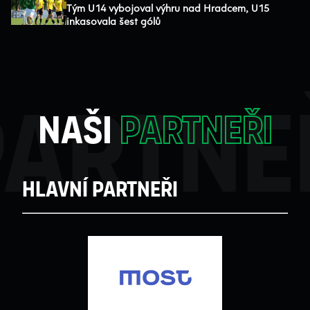
Tým U14 vybojoval výhru nad Hradcem, U15
inkasovala šest gólů
partne
naši
partneři
Hlavní partneři