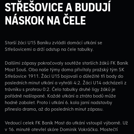
Střešovice a budují
náskok na čele
Starší žáci U15 Baníku zvládli domácí utkání se
Střešovicemi a drží odstup na čele tabulky.
Dalšími zápasy pokračovaly soutěže starších žáků FK Baník
Most Souš. Oba naše týmy doma přivítaly pražský tým SK
Střešovice 1911. Žáci U15 bojovali o důležité tři body do
posledních minut utkání a vyhráli 4:2. Žáci U14 odcházeli z
trávníku s prohrou 0:2. Čelo tabulky druhé ligy žáků je
pořádně našlapané. Každé utkání a ztráta bodů může
hodně zabolet. Proto i utkání 6. kola jarní nadstavby
přineslo drama, až do posledních minut zápasu.
Vedoucí celek FK Baník Most do utkání vstoupil výborně. Už
v 16. minutě otevřel skóre Dominik Vokráčka. Mostečtí