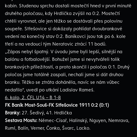
kabin. Studenou sprchu dostali mostečtí hned v první minutě
druhého poločasu, kdy Hrdlička zvýšil na 0:2. Mostečtí
chtěli vyrovnat, ale jen těžko se dostávali přes polovinu
soupeře. Střešovice si dokázaly pohlídat dvoubrankové
vedení na konečný stav 0:2. Baníkovci jsou tak po 6. kole
třetí a na vedoucí tým Neratovic ztrácí 11 bodů.
„Zápas nebyl špatný. V úvodu jsme byli lepší, silnější na
balónu a fotbalovější. Bohužel jsme si nevytvářeli tolik
brankových příležitostí, a proto skončil i poločas 0:1. Druhý
poločas jsme totálně zaspali, nechali jsme si dát druhou
branku. Těžko se ztráta doháněla, navíc se nám vůbec
nedařilo“, uvedl po utkání Ladislav Rameš.
6. kolo, 2. ČFL U14 – B 1-8
FK Baník Most-Souš-FK Střešovice 1911 0:2 (0:1)
Branky:
27. Šedivý, 41. Hrdlička
Sestava Mostu:
Němec-Císař, Halinský, Nguyen, Nemrava,
Ruml, Balín, Verner, Čonka, Švarc, Lacko.