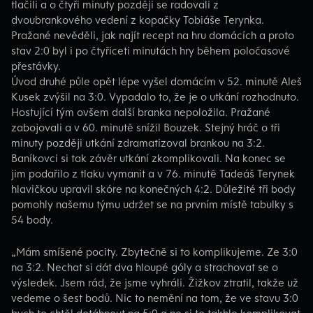
tlačili a o čtyři minuty později se radovali z
dvoubrankového vedení z kopačky Tobiáše Terynka.
Pražané nevěděli, jak najít recept na hru domácích a proto
stav 2:0 byl i po čtyřiceti minutách hry během poločasové
přestávky.
Úvod druhé půle opět lépe vyšel domácím v 52. minutě Aleš
Kusek zvýšil na 3:0. Vypadalo to, že je o utkání rozhodnuto.
Hostující tým ovšem další branka nepoložila. Pražané
zabojovali a v 60. minutě snížil Bouzek. Stejný hráč o tři
minuty později utkání zdramatizoval brankou na 3:2.
Baníkovci si tak závěr utkání zkomplikovali. Na konec se
jim podařilo z tlaku vymanit a v 76. minutě Tadeáš Terynek
hlavičkou upravil skóre na konečných 4:2. Důležité tři body
pomohly našemu týmu udržet se na prvním místě tabulky s
54 body.
„Mám smíšené pocity. Zbytečně si to komplikujeme. Ze 3:0
na 3:2. Nechat si dát dva hloupé góly a strachovat se o
výsledek. Jsem rád, že jsme vyhráli. Žižkov ztratil, takže už
vedeme o šest bodů. Nic to nemění na tom, že ve stavu 3:0
bych to chtěl dotáhnout na 5:0 a ne si to takhle komplikovat