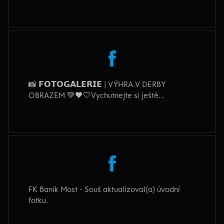
📸 𝗙𝗢𝗧𝗢𝗚𝗔𝗟𝗘𝗥𝗜𝗘 | VÝHRA V DERBY
OBRAZEM 💚🖤🤍Vychutnejte si ještě...
FK Baník Most - Souš aktualizoval(a) úvodní
fotku.