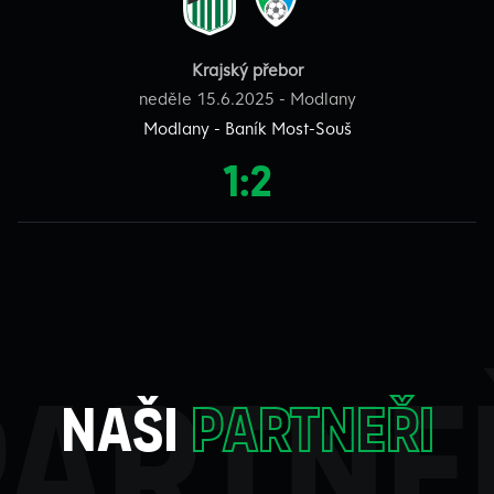
Krajský přebor
neděle 15.6.2025 - Modlany
Modlany - Baník Most-Souš
1:2
partne
naši
partneři