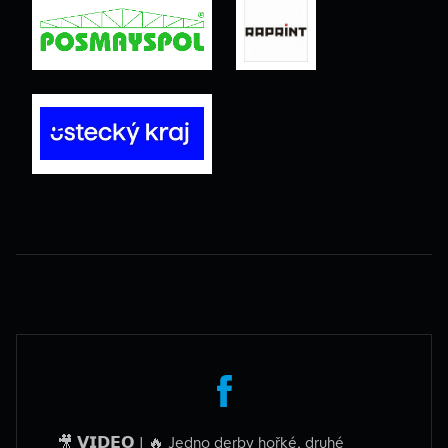
🎥 𝗩𝗜𝗗𝗘𝗢 I 🔥 Jedno derby hořké, druhé