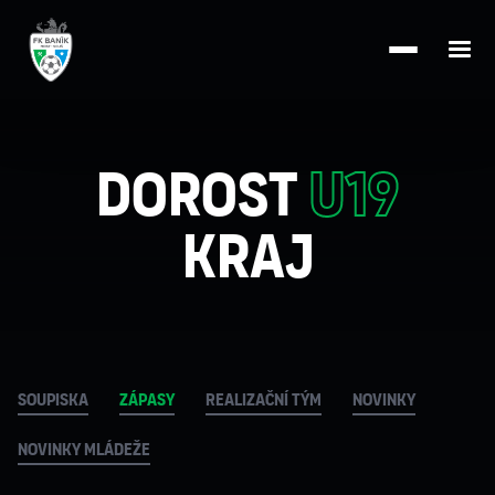
Dorost
U19
kraj
Soupiska
zápasy
Realizační tým
novinky
novinky mládeže