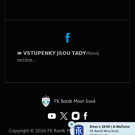
🎟️ 𝗩𝗦𝗧𝗨𝗣𝗘𝗡𝗞𝗬 𝗝𝗦𝗢𝗨 𝗧𝗔𝗗𝗬!Nová
sezóna....
FK Baník Most-Souš
×
Dnes v 18:00 | A-Mužstvo
Copyright © 2026 FK Baník Most-Souš &
eSports.cz, s.r.o
FK Baník Most-Souš