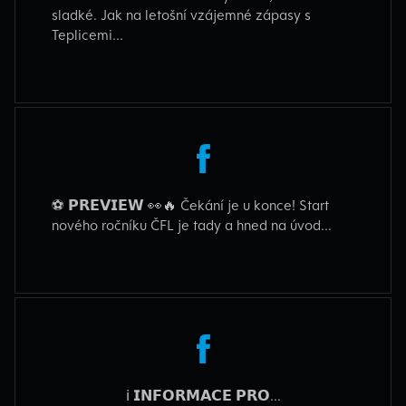
sladké. Jak na letošní vzájemné zápasy s
Teplicemi...
⚽ 𝗣𝗥𝗘𝗩𝗜𝗘𝗪 👀🔥 Čekání je u konce! Start
nového ročníku ČFL je tady a hned na úvod...
ℹ️ 𝗜𝗡𝗙𝗢𝗥𝗠𝗔𝗖𝗘 𝗣𝗥𝗢...